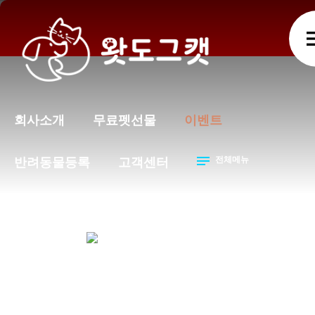
m
회사소개
무료펫선물
이벤트
notes
전체메뉴
반려동물등록
고객센터
이벤트
이벤트
박람회 행사 일정
chevron_right
chevron_right