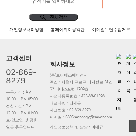
search
전체검색
개인정보처리방침
홈페이지이용약관
이메일무단수집거부
고객센터
회사정보
02-869-
(주)브이에스에이전시
8279
주소 : 서울시 구로구 디지털로 31길
62 아티스포럼 1709호
근무시간 : AM
사업자등록번호 :
423-88-01398
10:00 ~ PM 05:00
대표자명 :
김세은
점심시간 : PM
대표번호 :
02-869-8279
12:00 ~ PM 01:00
이메일 : 5895mangagy@naver.com
토·일요일 및 공휴
일은 휴무입니다.
개인정보정책 및 담당 : 이대규